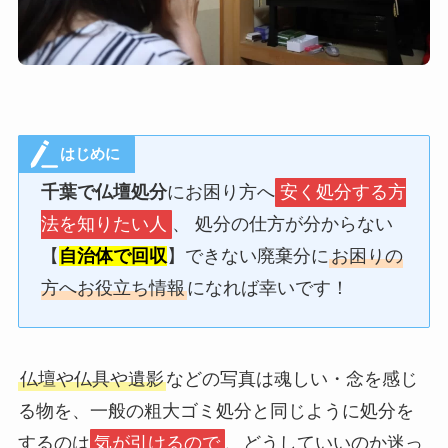
はじめに
千葉で仏壇処分
にお困り方へ
安く処分する方
法を知りたい人
、 処分の仕方が分からない
【
自治体で回収
】できない廃棄分に
お困りの
方へお役立ち情報
になれば幸いです！
仏壇や仏具や遺影
などの写真は魂しい・念を感じ
る物を、一般の粗大ゴミ処分と同じように処分を
するのは
気が引けるので
、どうしていいのか迷っ