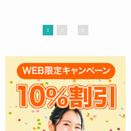
1
2
...
6