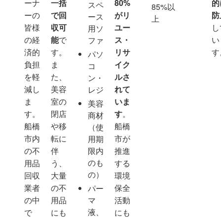
ーナ
一括
80%
的
スペ
85%以
ーの
で回
がリ
防
ース
上
4
5
皆様
収可
ユー
し
用ソ
ト
0
の経
能
で
ス・
い
ファ
ン
,
済的
す。
リサ
す
パソ
ト
0
負担
ま
イク
コ
ラ
0
を軽
た、
ルさ
ン・
ッ
0
減し
美容
れて
レジ
ク
円
ま
室の
いま
美容
1
～
す。
閉店
す
。
商材
台
船橋
や移
船橋
（使
分
市内
転に
市が
用期
の不
伴
限内
推進
のも
用品
う、
する
の）
回収
大量
環境
業者
の不
保全
パー
の中
用品
マ
活動
液、
で
にも
にも