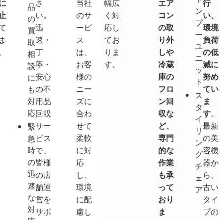
に
さ
当社
幅広
エア
行
品
ン
止
い。
のサ
く対
コン
い、
の
プ
て
迅
ービ
応し
の取
環境
買
ー
ま
速・
ス
てお
り外
負荷
取
ユ
。
丁
は、
りま
しや
の低
相
ニ
寧・
お客
す。
冷蔵
減に
談
ッ
安心
様の
庫の
努め
に
ト
の不
ニー
フロ
てい
も
ス
対
用品
ズに
ン回
ま
タ
応
回収
合わ
収な
す
。
イ
サー
せて
ど、
最新
緊
リ
ビス
柔軟
専門
の美
急
ン
時
で、
に対
的な
容機
グ
の
皆様
応
作業
器か
チ
迅
の店
し、
も承
ら、
ェ
速
舗運
環境
って
古い
ア
な
営を
に配
おり
タイ
対
サポ
慮し
ま
プの