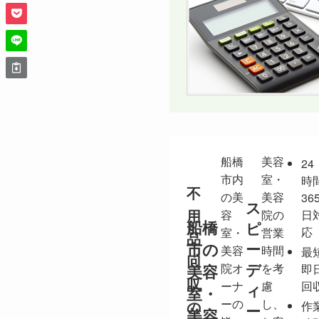
船橋
美容
24
市内
室・
時
不
の美
美容
36
ス
用
容
院の
日
船橋
ピ
応
室・
営業
品
市の
ー
美容
時間
最
回
デ
美容
院オ
を考
即
収
ーナ
慮
回
ィ
室・
ーの
し、
の
作
ー
美容