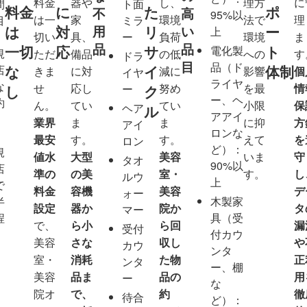
料金
器や
し、
理方
に
軽
1
間
ト面
料金
に
た
ポ
不
高
95%以
は一
家
環境
法で
理
目
ト
5
ミラ
用
い
は
対
リ
ー
上
：
切い
具、
ー
負荷
環境
ま
ラ
,
品
品
一切
応
サ
ト
電化製
規
ただ
備品
の低
への
す
ッ
0
ドラ
目
品（ド
な
イ
体制
店
きま
に対
減に
影響
個
ク
0
イヤ
ライヤ
な
せ
応し
努め
を最
情
1
0
ー
し
ク
ー、ヘ
約
ん。
てい
てい
小限
保
台
円
ヘア
ル
アアイ
業界
ま
ま
に抑
方
分
～
アイ
ロンな
、
最安
す。
す。
えて
を
ロン
ど）：
規
2
3
値水
大型
美容
いま
守
タオ
90%以
店
ト
0
準の
の美
室・
す。
し
ルウ
上
で
ン
,
料金
容機
美容
デ
ォー
半
木製家
ト
0
設定
器か
院か
タ
マー
程
具（受
ラ
0
で、
ら小
ら回
漏
受付
付カウ
ッ
0
美容
さな
収し
や
カウ
ンタ
ク
円
室・
消耗
た物
正
ンタ
ー、棚
1
～
美容
品ま
品の
用
ー
な
台
院オ
で、
約
徹
待合
ど）：
分