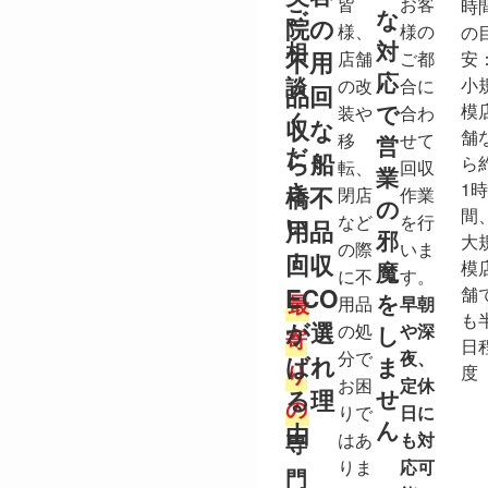
皆
お客
時
ご
な
院の
様、
様の
の
対
相
不用
店舗
ご都
安
応
談
小
の改
合に
品回
で
模
装や
合わ
く
収な
舗
移
せて
営
だ
ら船
ら
転、
回収
業
さ
1時
橋不
閉店
作業
の
間
い
など
を行
用品
邪
大
の際
いま
！
回収
模
魔
に不
す。
ECO
舗
を
最
用品
早朝
も
が選
の処
や深
し
寄
日
分で
夜、
ばれ
ま
り
度
お困
定休
せ
る理
の
りで
日に
ん
由
専
はあ
も対
りま
応可
門