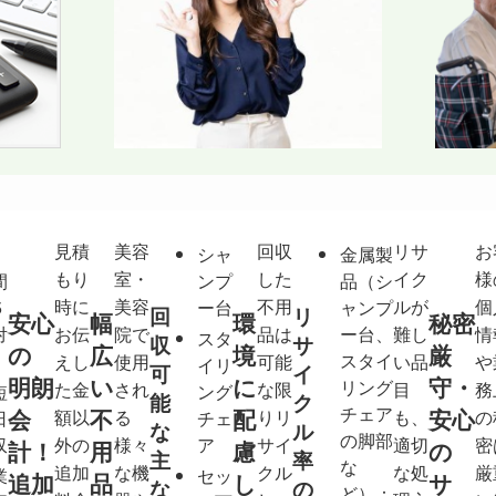
見積
美容
回収
リサ
お
シャ
金属製
回
料
もり
室・
した
イク
様
間
ンプ
品（シ
収
金
時に
美容
不用
ルが
個
5
ー台
ャンプ
回
リ
量
目
安心
幅
環
秘密
対
お伝
院で
品は
ー台、
難し
情
スタ
収
サ
安
の
広
境
厳
スタイ
えし
使用
可能
い品
や
イリ
可
イ
（
明朗
い
に
守・
リング
た金
され
な限
目
務
短
ング
能
ク
税
チェア
会
不
配
安心
額以
る
りリ
も、
の
日
チェ
込
な
ル
の脚部
収
外の
様々
ア
サイ
適切
密
計！
用
慮
の
）
主
率
な
追加
な機
クル
な処
厳
業
セッ
追加
品
し
サ
な
の
ど）：