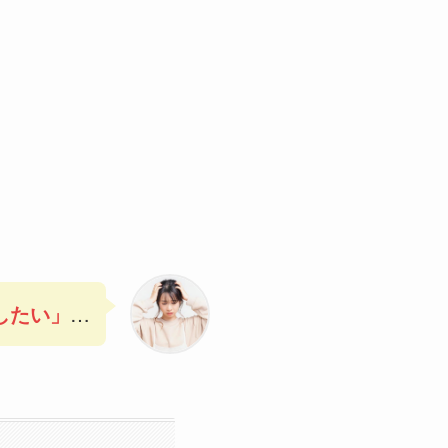
したい
」
…