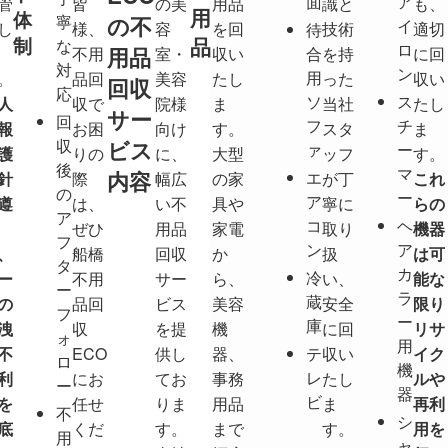
面
ア
管
皆
の美
用品
識と
も、
用
体
の不
寧
イ
し
様、
容
を回
技術
適切
待
制
品
な
ロ
用品
不用
室・
収い
合
を持
に回
対
ン
用
。
品回
美容
たし
った
収い
回収
応
ソ
ス
人
収で
院様
ま
当社
たし
サー
回
フ
チ
報
お困
向け
す。
スタ
ま
ビス
収
ァ
ー
護
りの
に、
大型
ッフ
す。
後
マ
内容
エ
針
際
幅広
の家
が丁
これ
の
ー
ア
遵
は、
い不
具や
寧に
らの
ア
コ
ヘ
ぜひ
用品
家電
取り
機器
フ
ン
ア
、
船橋
回収
か
扱
は可
タ
カ
冷
ー
不用
サー
ら、
い、
能な
ー
ラ
蔵
の
品回
ビス
美容
安全
限り
フ
ー
庫
洩
収
を提
機
に回
リサ
ォ
用
不
ECO
供し
器、
テ
収い
イク
ロ
機
レ
利
にお
てお
事務
たし
ルや
ー
器
ビ
を
任せ
りま
用品
ま
再利
不
シ
底
くだ
す。
まで
す。
用を
用
ャ