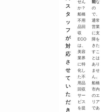
せん
能
な
ス
か？
の
タ
船橋
で、
不用
通常
ッ
品回
営業
フ
収
に支
が
ECO
障を
対
は、
きた
美容
すこ
応
業界
とは
さ
に特
あり
せ
化し
ませ
た不
ん。
て
用品
船橋
い
回収
市内
た
サー
のエ
だ
ビス
リア
を提
であ
き