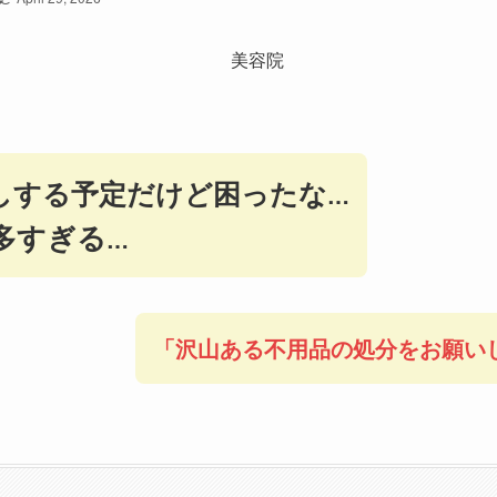
しする予定だけど困ったな
…
多すぎる
…
「
沢山ある
不用品の
処分を
お願い