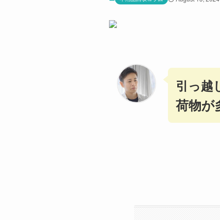
引っ越
荷物が