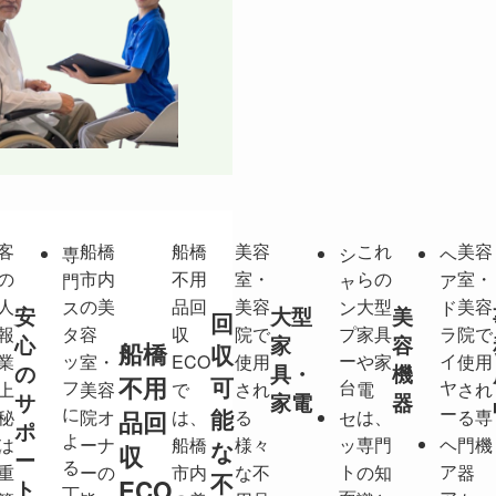
客
船橋
船橋
美容
これ
美容
専
シ
ヘ
の
市内
不用
室・
らの
室・
門
ャ
ア
人
の美
品回
美容
大型
美容
ス
ン
ド
安
大型
美
回
報
タ
容
収
院で
プ
家具
ラ
院で
心
家
容
船橋
収
ッ
ー
イ
業
室・
ECO
使用
や家
使用
の
具・
機
不用
可
フ
台
ヤ
上
美容
で
され
電
され
サ
家電
器
に
ー
能
品回
秘
院オ
は、
る
は、
る専
セ
ポ
よ
は
ーナ
船橋
様々
ッ
専門
ヘ
門機
な
収
ー
る
ト
ア
重
ーの
市内
な不
の知
器
不
ト
ECO
丁